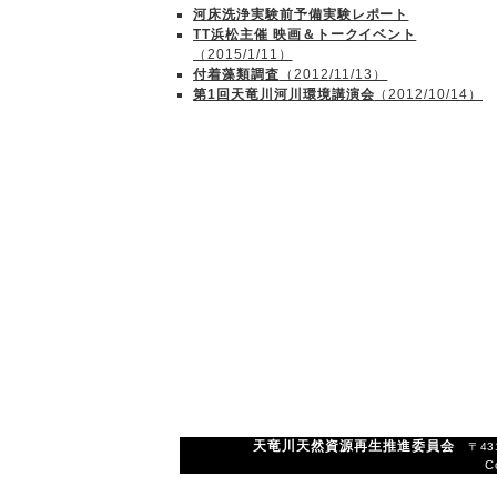
河床洗浄実験前予備実験レポート
TT浜松主催 映画＆トークイベント
（2015/1/11）
付着藻類調査
（2012/11/13）
第1回天竜川河川環境講演会
（2012/10/14）
天竜川天然資源再生推進委員会
〒43
C