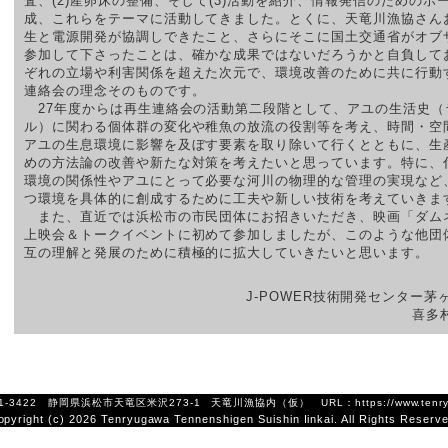
査、(2)産卵床の整備、そして(3)活動を紹介、情報発信のためのホ
成、これらをテーマに活動してきました。とくに、天竜川漁協さん
生と電源開発が協調しできたこと、さらにそこに国土交通省がオブ
参加して下さったことは、確かな成果ではないだろうかと自負して
ぞれの立場や利害関係を超えた次元で、環境改善のために共に行動
連絡会の理念そのものです。
27年度からは再生連絡会の活動第二段階として、アユの生活史（
ル）に関わる個体群の変化や稚魚の放流の役割等を考え、時間・空
アユの生息環境に影響を及ぼす要素を取り除いて行くとともに、生
めの方法論の改善や新たな対策を考えたいと思っています。特に、
環境の関係性やアユにとって必要な河川の物理的な管理の実現など
つ環境を具体的に創成するために工夫や新しい技術を考えていきま
また、直近では浜松市の市民団体にお招きいただき、映画「ダム
上映会＆トークイベントに初めて参加しましたが、このような他団
互の理解と発展のために積極的に拡大していきたいと思います。
J-POWER技術開発センター茅
喜多
1-3422 静岡県浜松市天竜区米沢273-1 天竜川漁協内（仮） URL：https://www.tenryugawa
opyright (c) 2026 Tenryugawa Tennenshigen Suishin Iinkai. All Rights Reserve