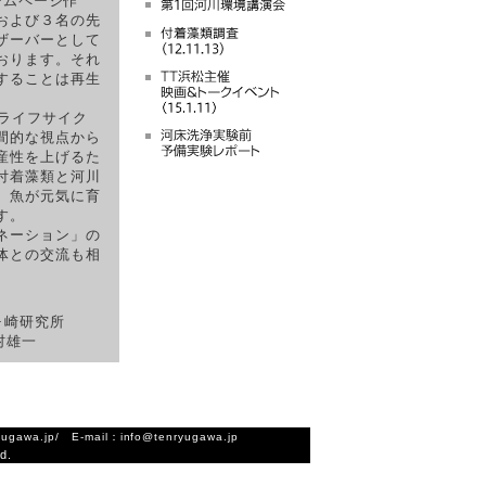
ームページ作
および３名の先
ザーバーとして
おります。それ
することは再生
ライフサイク
間的な視点から
産性を上げるた
付着藻類と河川
、魚が元気に育
す。
ネーション」の
体との交流も相
ヶ崎研究所
村雄一
.jp/ E-mail：info@tenryugawa.jp
d.