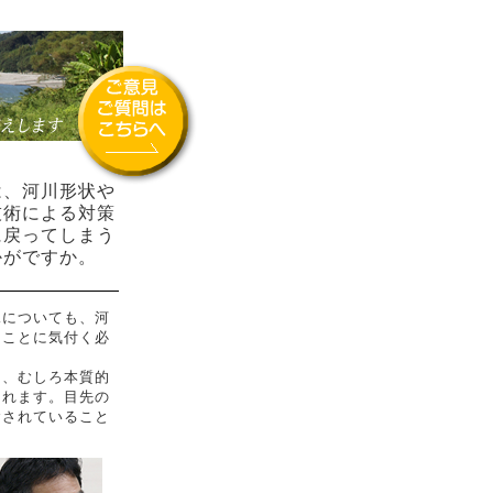
、河川形状や
技術による対策
に戻ってしまう
かがですか。
についても、河
ることに気付く必
、むしろ本質的
られます。目先の
念されていること