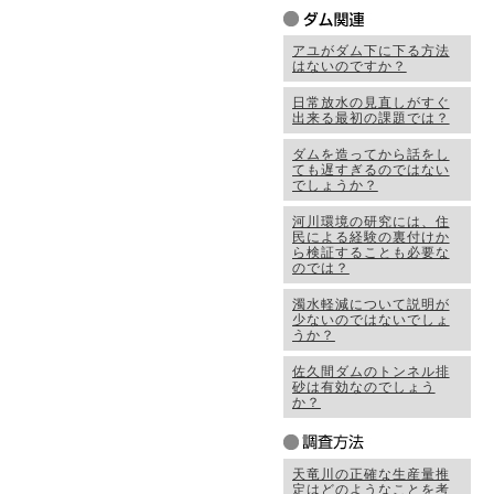
アユがダム下に下る方法
はないのですか？
日常放水の見直しがすぐ
出来る最初の課題では？
ダムを造ってから話をし
ても遅すぎるのではない
でしょうか？
河川環境の研究には、住
民による経験の裏付けか
ら検証することも必要な
のでは？
濁水軽減について説明が
少ないのではないでしょ
うか？
佐久間ダムのトンネル排
砂は有効なのでしょう
か？
天竜川の正確な生産量推
定はどのようなことを考