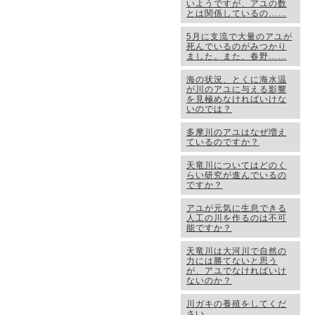
いようですが、アユの数
とは関係しているの……
5月に支流で大量のアユが
死んでいるのがみつかり
ました。また、春野……
海の状況、とくに海水温
が川のアユに与える影響
を見極めなければいけな
いのでは？
多摩川のアユはなぜ増え
ているのですか？
天竜川についてはどのく
らい研究が進んでいるの
ですか？
アユが元気に生息できる
人工の川を作るのは不可
能ですか？
天竜川は大河川で自然の
力には勝てないと思う
が、アユでなければいけ
ないのか？
川ガキの養殖をしてくだ
さい…