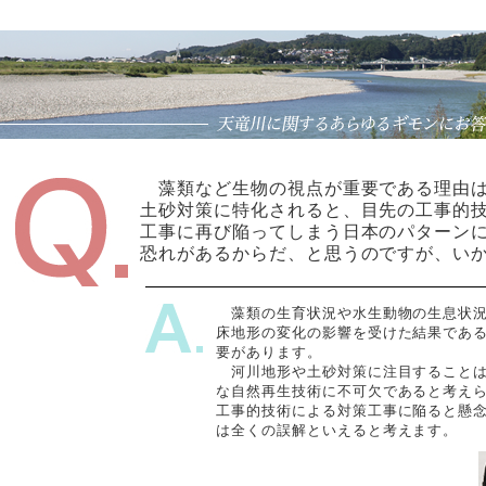
藻類など生物の視点が重要である理由は
土砂対策に特化されると、目先の工事的
工事に再び陥ってしまう日本のパターン
恐れがあるからだ、と思うのですが、い
藻類の生育状況や水生動物の生息状況
床地形の変化の影響を受けた結果であ
要があります。
河川地形や土砂対策に注目することは
な自然再生技術に不可欠であると考え
工事的技術による対策工事に陥ると懸
は全くの誤解といえると考えます。