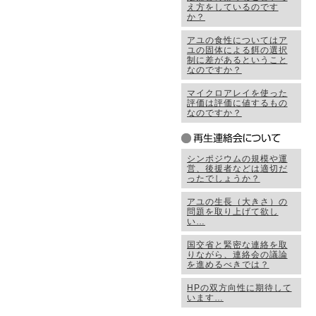
え方をしているのです
か？
アユの食性についてはア
ユの固体による餌の選択
制に差があるということ
なのですか？
マイクロアレイを使った
評価は評価に値するもの
なのですか？
シンポジウムの規模や運
営、後援者などは適切だ
ったでしょうか？
アユの生長（大きさ）の
問題を取り上げて欲し
い…
国交省と緊密な連絡を取
りながら、連絡会の議論
を進めるべきでは？
HPの双方向性に期待して
います…