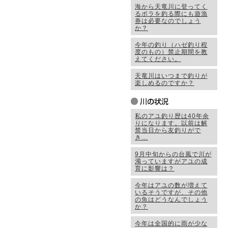
海から天竜川に登ってく
るボラを釣る際にも遊漁
券は必要なのでしょう
か？
今年の釣り（ハゼ釣り程
度のもの）禁止期間を教
えてください。
天竜川はいつまで釣りが
楽しめるのですか？
私のアユ釣り歴は40年余
りになります。以前は解
禁当日から友釣りがで
き…
9月中旬からの台風で川が
濁っていますがアユの成
育に影響は？
今年はアユの数が増えて
いるそうですが、その他
の魚はどうなんでしょう
か？
今年は全国的に雨が少な