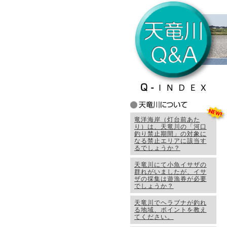
竜洋海岸（灯台前あた
り）は、天竜川の「河口
釣り禁止期間」の対象に
なる禁止エリアに該当す
るでしょうか？
天竜川にて小魚イサザの
群れがいましたが、イサ
ザの採集は遊漁券が必要
でしょうか？
天竜川でヘラブナが釣れ
る地域、ポイントを教え
てください。