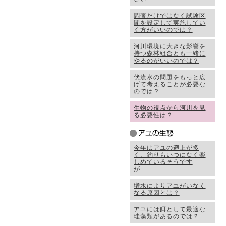
調査だけではなく試験区
間を設定して実施してい
く方がいいのでは？
河川環境に大きな影響を
持つ森林組合とも一緒に
やるのがいいのでは？
伏流水の問題をもっと広
げて考えることが必要な
のでは？
生物の視点から河川を見
る必要性は？
今年はアユの遡上が多
く、釣りもいつになく楽
しめているそうです
が……
増水によりアユがいなく
なる原因とは？
アユには餌として最適な
珪藻類があるのでは？