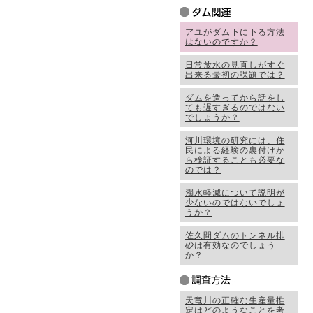
アユがダム下に下る方法
はないのですか？
日常放水の見直しがすぐ
出来る最初の課題では？
ダムを造ってから話をし
ても遅すぎるのではない
でしょうか？
河川環境の研究には、住
民による経験の裏付けか
ら検証することも必要な
のでは？
濁水軽減について説明が
少ないのではないでしょ
うか？
佐久間ダムのトンネル排
砂は有効なのでしょう
か？
天竜川の正確な生産量推
定はどのようなことを考