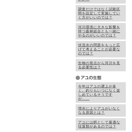
調査だけではなく試験区
間を設定して実施してい
く方がいいのでは？
河川環境に大きな影響を
持つ森林組合とも一緒に
やるのがいいのでは？
伏流水の問題をもっと広
げて考えることが必要な
のでは？
生物の視点から河川を見
る必要性は？
今年はアユの遡上が多
く、釣りもいつになく楽
しめているそうです
が……
増水によりアユがいなく
なる原因とは？
アユには餌として最適な
珪藻類があるのでは？