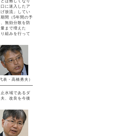
ことは難しくなり
水口に迷入したア
下げ放流」してい
期間（5年間の予
て、無効分散を防
分量まで増えた
取り組みを行って
代表・高橋勇夫）
止水域であるダ
工夫、改良を今後