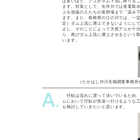
ば多いほど、アユがダム下流に降りる
ます。対策として、矢作川では発電取
ユを漁協の人たちが産卵場まで「汲み
ます。また、島根県の江の川では、一定
定）ダム上流に遡上できないようにし
止し、そのことによって天然アユが十
ら、再びダム上流に遡上させるという
います。
（たかはし河川生物調査事務所
仔鮎は流れに漂って泳いでいるため、
ムにおいて仔鮎が魚道へ行けるような
も検討していきたいと思います。