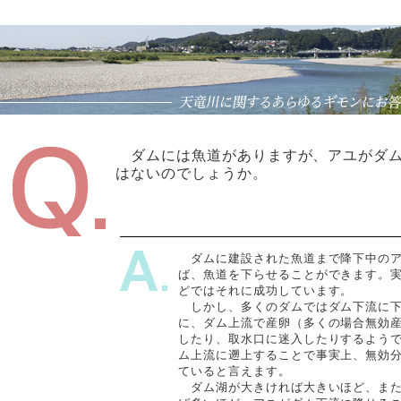
ダムには魚道がありますが、アユがダム
はないのでしょうか。
ダムに建設された魚道まで降下中のア
ば、魚道を下らせることができます。
どではそれに成功しています。
しかし、多くのダムではダム下流に下
に、ダム上流で産卵（多くの場合無効
したり、取水口に迷入したりするよう
ム上流に遡上することで事実上、無効
ていると言えます。
ダム湖が大きければ大きいほど、また