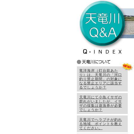
竜洋海岸（灯台前あた
り）は、天竜川の「河口
釣り禁止期間」の対象に
なる禁止エリアに該当す
るでしょうか？
天竜川にて小魚イサザの
群れがいましたが、イサ
ザの採集は遊漁券が必要
でしょうか？
天竜川でヘラブナが釣れ
る地域、ポイントを教え
てください。