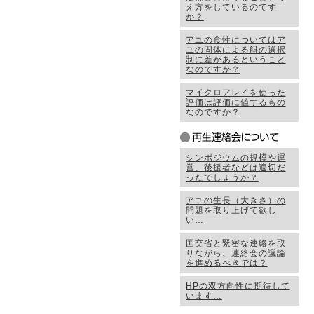
え方をしているのです
か？
アユの食性についてはア
ユの固体による餌の選択
制に差があるということ
なのですか？
マイクロアレイを使った
評価は評価に値するもの
なのですか？
シンポジウムの規模や運
営、後援者などは適切だ
ったでしょうか？
アユの生長（大きさ）の
問題を取り上げて欲し
い…
国交省と緊密な連絡を取
りながら、連絡会の議論
を進めるべきでは？
HPの双方向性に期待して
います…