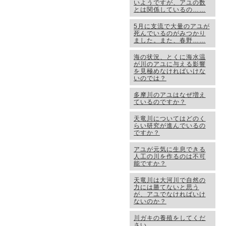
いようですが、アユの数
とは関係しているの……
5月に支流で大量のアユが
死んでいるのがみつかり
ました。また、春野……
海の状況、とくに海水温
が川のアユに与える影響
を見極めなければいけな
いのでは？
多摩川のアユはなぜ増え
ているのですか？
天竜川についてはどのく
らい研究が進んでいるの
ですか？
アユが元気に生息できる
人工の川を作るのは不可
能ですか？
天竜川は大河川で自然の
力には勝てないと思う
が、アユでなければいけ
ないのか？
川ガキの養殖をしてくだ
さい…