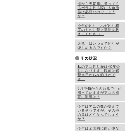
海から天竜川に登ってく
るボラを釣る際にも遊漁
券は必要なのでしょう
か？
今年の釣り（ハゼ釣り程
度のもの）禁止期間を教
えてください。
天竜川はいつまで釣りが
楽しめるのですか？
私のアユ釣り歴は40年余
りになります。以前は解
禁当日から友釣りがで
き…
9月中旬からの台風で川が
濁っていますがアユの成
育に影響は？
今年はアユの数が増えて
いるそうですが、その他
の魚はどうなんでしょう
か？
今年は全国的に雨が少な