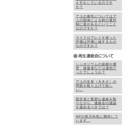
え方をしているのです
か？
アユの食性についてはア
ユの固体による餌の選択
制に差があるということ
なのですか？
マイクロアレイを使った
評価は評価に値するもの
なのですか？
シンポジウムの規模や運
営、後援者などは適切だ
ったでしょうか？
アユの生長（大きさ）の
問題を取り上げて欲し
い…
国交省と緊密な連絡を取
りながら、連絡会の議論
を進めるべきでは？
HPの双方向性に期待して
います…