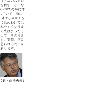
化はアユのストレ
症を促すことにな
〜20℃の時に増
昇していて、急に
を発症しやすくな
ぐに死ぬわけでは
されやすくなりま
から先はまったく
で出て、そのまま
ます。実際、河口
と思われる死にか
ばあります。
代表・高橋勇夫）