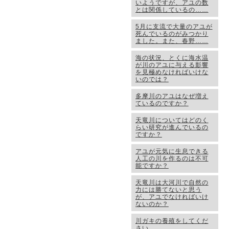
いようですが、アユの数
とは関係しているの……
5月に支流で大量のアユが
死んでいるのがみつかり
ました。また、春野……
海の状況、とくに海水温
が川のアユに与える影響
を見極めなければいけな
いのでは？
多摩川のアユはなぜ増え
ているのですか？
天竜川についてはどのく
らい研究が進んでいるの
ですか？
アユが元気に生息できる
人工の川を作るのは不可
能ですか？
天竜川は大河川で自然の
力には勝てないと思う
が、アユでなければいけ
ないのか？
川ガキの養殖をしてくだ
さい…