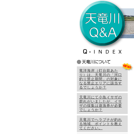
竜洋海岸（灯台前あた
り）は、天竜川の「河口
釣り禁止期間」の対象に
なる禁止エリアに該当す
るでしょうか？
天竜川にて小魚イサザの
群れがいましたが、イサ
ザの採集は遊漁券が必要
でしょうか？
天竜川でヘラブナが釣れ
る地域、ポイントを教え
てください。