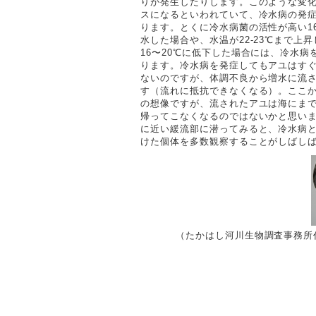
りが発生したりします。このような変
スになるといわれていて、冷水病の発
ります。とくに冷水病菌の活性が高い16
水した場合や、水温が22-23℃まで上
16〜20℃に低下した場合には、冷水病
ります。冷水病を発症してもアユはす
ないのですが、体調不良から増水に流
す（流れに抵抗できなくなる）。ここ
の想像ですが、流されたアユは海にま
帰ってこなくなるのではないかと思い
に近い緩流部に潜ってみると、冷水病
けた個体を多数観察することがしばし
（たかはし河川生物調査事務所