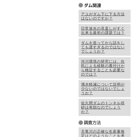
アユがダム下に下る方法
はないのですか？
日常放水の見直しがすぐ
出来る最初の課題では？
ダムを造ってから話をし
ても遅すぎるのではない
でしょうか？
河川環境の研究には、住
民による経験の裏付けか
ら検証することも必要な
のでは？
濁水軽減について説明が
少ないのではないでしょ
うか？
佐久間ダムのトンネル排
砂は有効なのでしょう
か？
天竜川の正確な生産量推
定はどのようなことを考