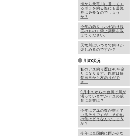
海から天竜川に登ってく
るボラを釣る際にも遊漁
券は必要なのでしょう
か？
今年の釣り（ハゼ釣り程
度のもの）禁止期間を教
えてください。
天竜川はいつまで釣りが
楽しめるのですか？
私のアユ釣り歴は40年余
りになります。以前は解
禁当日から友釣りがで
き…
9月中旬からの台風で川が
濁っていますがアユの成
育に影響は？
今年はアユの数が増えて
いるそうですが、その他
の魚はどうなんでしょう
か？
今年は全国的に雨が少な