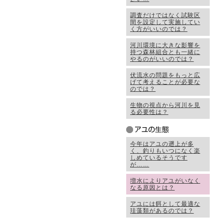
調査だけではなく試験区
間を設定して実施してい
く方がいいのでは？
河川環境に大きな影響を
持つ森林組合とも一緒に
やるのがいいのでは？
伏流水の問題をもっと広
げて考えることが必要な
のでは？
生物の視点から河川を見
る必要性は？
今年はアユの遡上が多
く、釣りもいつになく楽
しめているそうです
が……
増水によりアユがいなく
なる原因とは？
アユには餌として最適な
珪藻類があるのでは？