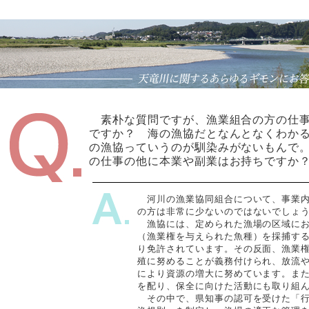
素朴な質問ですが、漁業組合の方の仕事
ですか？ 海の漁協だとなんとなくわか
の漁協っていうのが馴染みがないもんで
の仕事の他に本業や副業はお持ちですか
河川の漁業協同組合について、事業内
の方は非常に少ないのではないでしょ
漁協には、定められた漁場の区域にお
（漁業権を与えられた魚種）を採捕す
り免許されています。その反面、漁業
殖に努めることが義務付けられ、放流
により資源の増大に努めています。ま
を配り、保全に向けた活動にも取り組
その中で、県知事の認可を受けた「行