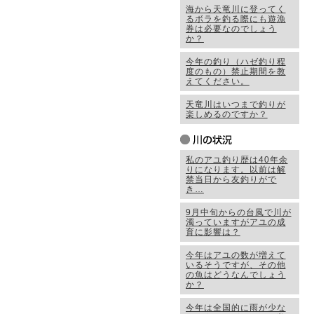
海から天竜川に登ってく
るボラを釣る際にも遊漁
券は必要なのでしょう
か？
今年の釣り（ハゼ釣り程
度のもの）禁止期間を教
えてください。
天竜川はいつまで釣りが
楽しめるのですか？
私のアユ釣り歴は40年余
りになります。以前は解
禁当日から友釣りがで
き…
9月中旬からの台風で川が
濁っていますがアユの成
育に影響は？
今年はアユの数が増えて
いるそうですが、その他
の魚はどうなんでしょう
か？
今年は全国的に雨が少な