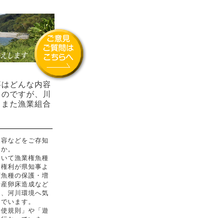
はどんな内容
るのですが、川
。また漁業組合
？
容などをご存知
うか。
いて漁業権魚種
る権利が県知事よ
権魚種の保護・増
や産卵床造成など
た、河川環境へ気
んでいます。
使規則」や「遊