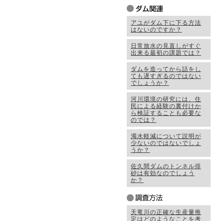
アユがダム下に下る方法
はないのですか？
日常放水の見直しがすぐ
出来る最初の課題では？
ダムを造ってから話をし
ても遅すぎるのではない
でしょうか？
河川環境の研究には、住
民による経験の裏付けか
ら検証することも必要な
のでは？
濁水軽減について説明が
少ないのではないでしょ
うか？
佐久間ダムのトンネル排
砂は有効なのでしょう
か？
天竜川の正確な生産量推
定はどのようなことを考