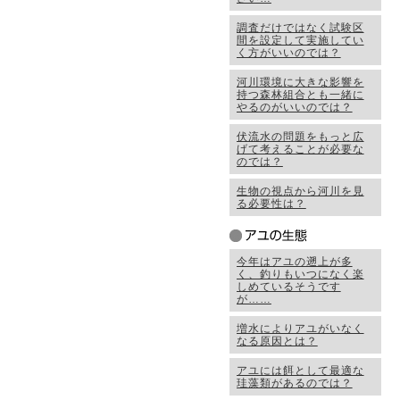
調査だけではなく試験区
間を設定して実施してい
く方がいいのでは？
河川環境に大きな影響を
持つ森林組合とも一緒に
やるのがいいのでは？
伏流水の問題をもっと広
げて考えることが必要な
のでは？
生物の視点から河川を見
る必要性は？
今年はアユの遡上が多
く、釣りもいつになく楽
しめているそうです
が……
増水によりアユがいなく
なる原因とは？
アユには餌として最適な
珪藻類があるのでは？