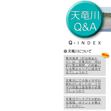
竜洋海岸（灯台前あた
り）は、天竜川の「河口
釣り禁止期間」の対象に
なる禁止エリアに該当す
るでしょうか？
天竜川にて小魚イサザの
群れがいましたが、イサ
ザの採集は遊漁券が必要
でしょうか？
天竜川でヘラブナが釣れ
る地域、ポイントを教え
てください。