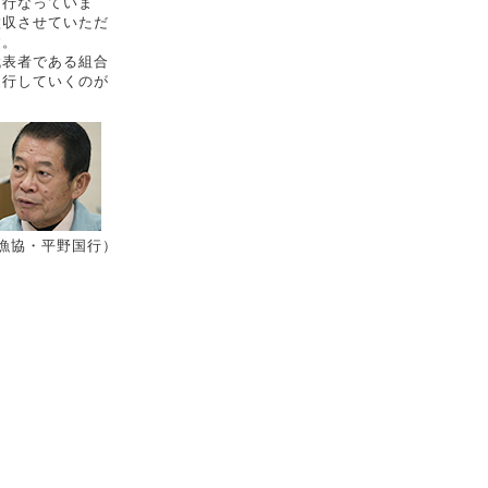
を行なっていま
徴収させていただ
す。
表者である組合
遂行していくのが
漁協・平野国行）