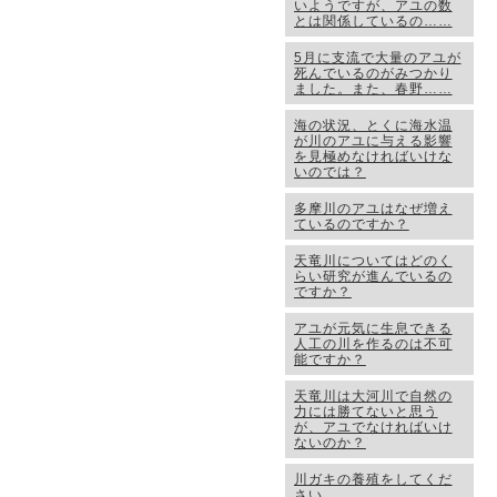
いようですが、アユの数
とは関係しているの……
5月に支流で大量のアユが
死んでいるのがみつかり
ました。また、春野……
海の状況、とくに海水温
が川のアユに与える影響
を見極めなければいけな
いのでは？
多摩川のアユはなぜ増え
ているのですか？
天竜川についてはどのく
らい研究が進んでいるの
ですか？
アユが元気に生息できる
人工の川を作るのは不可
能ですか？
天竜川は大河川で自然の
力には勝てないと思う
が、アユでなければいけ
ないのか？
川ガキの養殖をしてくだ
さい…