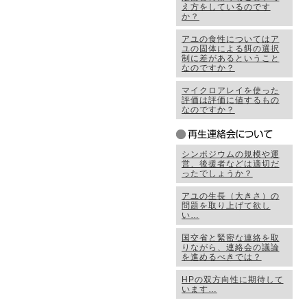
え方をしているのです
か？
アユの食性についてはア
ユの固体による餌の選択
制に差があるということ
なのですか？
マイクロアレイを使った
評価は評価に値するもの
なのですか？
シンポジウムの規模や運
営、後援者などは適切だ
ったでしょうか？
アユの生長（大きさ）の
問題を取り上げて欲し
い…
国交省と緊密な連絡を取
りながら、連絡会の議論
を進めるべきでは？
HPの双方向性に期待して
います…