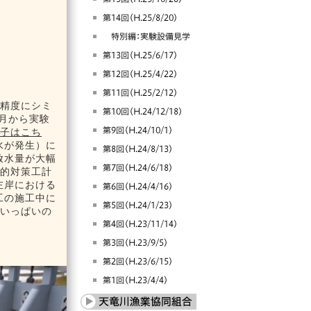
高精度にシミ
8月から実験
様子はこち
水が発生）に
放水量が大幅
期的対策工計
左岸における
工の施工中に
内いっぱいの