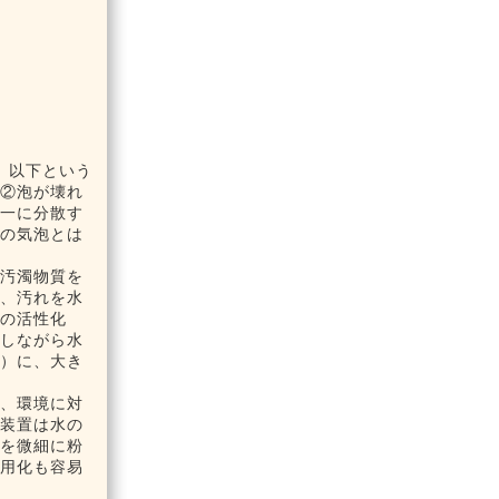
m）以下という
、②泡が壊れ
均一に分散す
常の気泡とは
う汚濁物質を
め、汚れを水
物の活性化
かしながら水
る）に、大き
も、環境に対
生装置は水の
れを微細に粉
実用化も容易