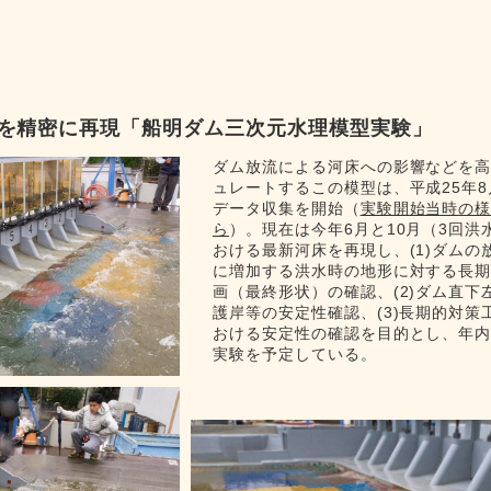
係を精密に再現「船明ダム三次元水理模型実験」
ダム放流による河床への影響などを
ュレートするこの模型は、平成25年
データ収集を開始（
実験開始当時の
ら
）。現在は今年6月と10月（3回洪
おける最新河床を再現し、(1)ダムの
に増加する洪水時の地形に対する長
画（最終形状）の確認、(2)ダム直下
護岸等の安定性確認、(3)長期的対策
おける安定性の確認を目的とし、年
実験を予定している。