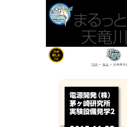
TOP
>
知る
>
定例再生