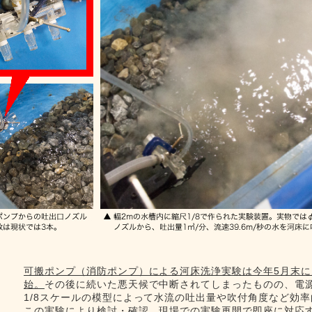
可搬ポンプ（消防ポンプ）による河床洗浄実験は今年5月末に
始。
その後に続いた悪天候で中断されてしまったものの、電
1/8スケールの模型によって水流の吐出量や吹付角度など効
この実験により検討・確認。現場での実験再開で即座に対応