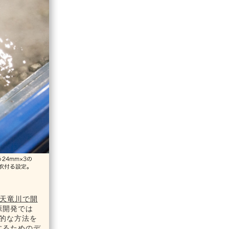
天竜川で開
源開発では
率的な方法を
するためのデ