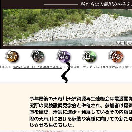
連絡会 >
第25回天竜川天然資源再生連絡会
>
電源開発（株）茅ヶ崎研究所実験設備見学2