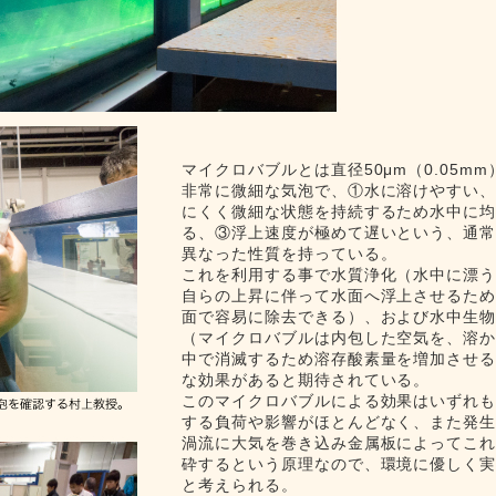
マイクロバブルとは直径50μm（0.05m
非常に微細な気泡で、①水に溶けやすい
にくく微細な状態を持続するため水中に
る、③浮上速度が極めて遅いという、通
異なった性質を持っている。
これを利用する事で水質浄化（水中に漂
自らの上昇に伴って水面へ浮上させるた
面で容易に除去できる）、および水中生
（マイクロバブルは内包した空気を、溶
中で消滅するため溶存酸素量を増加させ
な効果があると期待されている。
このマイクロバブルによる効果はいずれ
する負荷や影響がほとんどなく、また発
渦流に大気を巻き込み金属板によってこ
砕するという原理なので、環境に優しく
と考えられる。